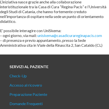
L’iniziativa nasce grazie anche alla collaborazione
interistituzionale tra la Casa di Cura “Regina Pacis” e l’Università
degli Studi di Catania, che hanno fortemente creduto
nell’importanza di ospitare nella sede un punto di orientamento
didattico.
E’ possibile interagire con UniSkema:
– ogni giorno, via mail:
uniskema@casadicurareginapacis.com
– di presenza e previo appuntamento, presso la Sede
Amministrativa sita in Viale della Rinascita 2, San Cataldo (CL)
SERVIZI AL PAZIENTE
Check-Up
Accesso al ricovero
Preparazione Paziente
Domande Frequenti