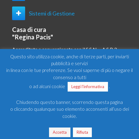
Sistemi di Gestione
Casa di cura
"Regina Pacis"
Accreditata e convenzionata con il S.S.N. – A.S.P. 2 –
CL
Questo sito utilizza cookie, anche di terze parti, per inviarti
pubblicità e servizi
SKEMA Iniziative Sanitarie Srl
in linea con le tue preferenze. Se vuoi saperne di più o negare il
Via Principe di Scalea 3/5
consenso a tutti
93017 San Cataldo – (CL)
Pec: cdcreginapacis@pec.it
o ad alcuni cookie
.
Leggi l'informativa
C.C.I.A.A. CL 49688 – Trib. CL 2597
Cap. Soc. euro 41.600,00 i.v.
Chiudendo questo banner, scorrendo questa pagina
Società Unipersonale
o cliccando qualunque suo elemento acconsenti all’uso dei
P.IVA 00195960851
Visite Totali: [CPD_VISITORS_TOTAL]
cookie.
Utenti Online: [CPD_VISITORS_ONLINE]
Accetta
Rifiuta