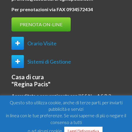
Per prenotazioni via FAX 0934572434
PRENOTA ON-LINE
Orario Visite
Sistemi di Gestione
Casa di cura
"Regina Pacis"
Accreditata e convenzionata con il S.S.N. – A.S.P. 2 –
CL
Questo sito utilizza cookie, anche di terze parti, per inviarti
pubblicità e servizi
SKEMA Iniziative Sanitarie Srl
in linea con le tue preferenze. Se vuoi saperne di più o negare il
Via Principe di Scalea 3/5
consenso a tutti
93017 San Cataldo – (CL)
Pec: cdcreginapacis@pec.it
o ad alcuni cookie
.
Leggi l'informativa