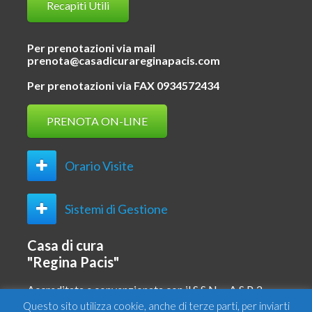
Recapiti Utili
Per prenotazioni via mail
prenota@casadicurareginapacis.com
Per prenotazioni via FAX 0934572434
PRENOTA ON-LINE
Orario Visite
Sistemi di Gestione
Casa di cura
"Regina Pacis"
Accreditata e convenzionata con il S.S.N. – A.S.P. 2 –
CL
Questo sito utilizza cookie, anche di terze parti, per inviarti