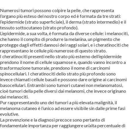
Numerosi tumori possono colpire la pelle, che rappresenta
l’organo più esteso del nostro corpo ed è formata da tre strati:
l’epidermide (strato superficiale), il derma (strato intermedio) e il
tessuto sottocutaneo (strato profondo).
L’epidermide, a sua volta, è formata da diverse cellule: i melanociti,
che hanno il compito di produrre la melanina, un pigmento che
protegge dagli effetti dannosi dei raggi solari, e i cheratinociti che
rappresentano le cellule più numerose di questo strato.
I cheratinociti presenti nello strato più esterno dell’epidermide
prendono il nome di cellule squamose e, quando vanno incontro a
trasformazione tumorale, prendono il nome di carcinomi
spinocellulari. I cheratinociti dello strato più profondo sono
invece chiamati cellule basali e possono dare origine ai carcinomi
basocellulari. Entrambi sono tumori cutanei non melanomatosi,
cioè tumori della pelle diversi dai melanomi, che invece originano
dai melanociti.
Pur rappresentando uno dei tumori a più elevata malignità, il
melanoma cutaneo è l’unico ad essere visibile sin dalle prime fasi
evolutive.
La prevenzione e la diagnosi precoce sono pertanto di
fondamentale importanza per raggiungere un’alta percentuale di