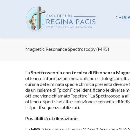
CHI S
Magnetic Resonance Spectroscopy (MRS)
La
Spettroscopia con tecnica di Risonanza Magn
ottenere informazioni metaboliche e istologiche ultrast
cui una determinata specie chimica presenta diverse f
da un insieme di “picchi” che identificano le diverse m
ottiene viene chiamato “spettro”. La Spettroscopia al
ottenere spettri ad alta risoluzione e consente di ind
il tipo di sequenza utilizzati.
Possibilità di rilevazione
La
MRS
è in grado di rilevare
N-Acetil-Aspartato
(NAA