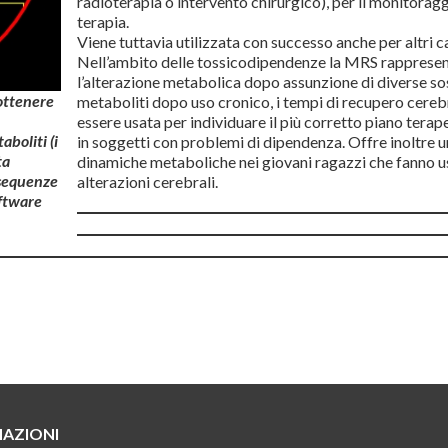
radioterapia o intervento chirurgico), per il monitoraggi
terapia.
Viene tuttavia utilizzata con successo anche per altri c
Nell’ambito delle tossicodipendenze la MRS rappresent
l’alterazione metabolica dopo assunzione di diverse so
ottenere
metaboliti dopo uso cronico, i tempi di recupero cere
essere usata per individuare il più corretto piano terap
boliti (i
in soggetti con problemi di dipendenza. Offre inoltre u
ta
dinamiche metaboliche nei giovani ragazzi che fanno uso
 sequenze
alterazioni cerebrali.
ftware
AZIONI