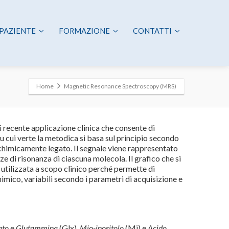
 PAZIENTE
FORMAZIONE
CONTATTI
Home
Magnetic Resonance Spectroscopy (MRS)
 recente applicazione clinica che consente di
su cui verte la metodica si basa sul principio secondo
 chimicamente legato. Il segnale viene rappresentato
ze di risonanza di ciascuna molecola. Il grafico che si
tilizzata a scopo clinico perché permet­te di
imico, variabili secondo i parametri di acquisizione e
ato
e
Glutammina
(Glx),
Mio-inositolo
(Mi) e
Acido