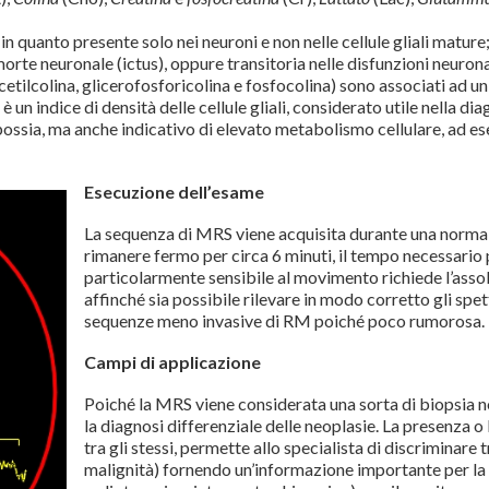
in quanto presente solo nei neuroni e non nelle cellule gliali matur
orte neuronale (ictus), oppure transitoria nelle disfunzioni neurona
acetilcolina, glicerofosforicolina e fosfocolina) sono associati ad 
è un indice di densità delle cellule gliali, considerato utile nella d
 ipossia, ma anche indicativo di elevato metabolismo cellulare, ad e
Esecuzione dell’esame
La sequenza di MRS viene acquisita durante una normale
rimanere fermo per circa 6 minuti, il tempo necessario 
particolarmente sensibile al movimento richiede l’assolu
affinché sia possibile rilevare in modo corretto gli spett
sequenze meno invasive di RM poiché poco rumorosa.
Campi di applicazione
Poiché la MRS viene considerata una sorta di biopsia no
la diagnosi differenziale delle neoplasie. La presenza o 
tra gli stessi, permette allo specialista di discriminare 
malignità) fornendo un’informazione importante per la 