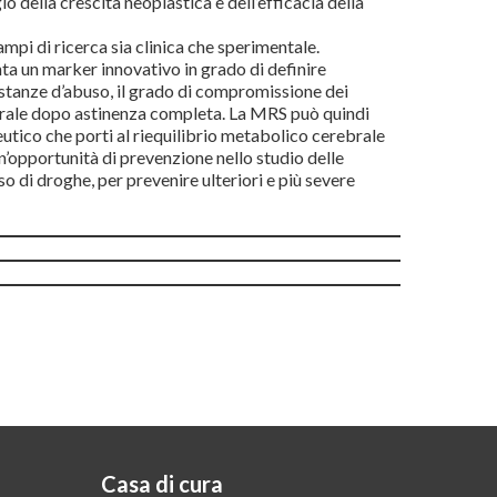
o della crescita neoplastica e dell’efficacia della
ampi di ricerca sia clinica che sperimentale.
a un marker innovativo in grado di definire
stanze d’abuso, il grado di compromissione dei
brale dopo astinenza completa. La MRS può quindi
eutico che porti al riequilibrio metabolico cerebrale
n’opportunità di prevenzione nello studio delle
 di droghe, per prevenire ulteriori e più severe
Casa di cura