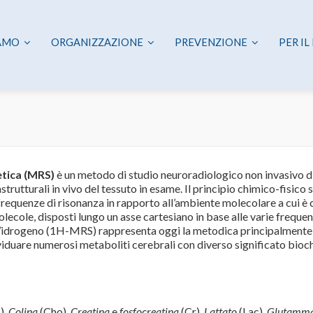
IAMO
ORGANIZZAZIONE
PREVENZIONE
PER IL
etica (MRS)
è un metodo di studio neuroradiologico non invasivo di
rutturali in vivo del tessuto in esame. Il principio chimico-fisico 
requenze di risonanza in rapporto all’ambiente molecolare a cui è
olecole, disposti lungo un asse cartesiano in base alle varie frequen
l’idrogeno (1H-MRS) rappresen­ta oggi la metodica principalmente u
ividuare numerosi metaboliti cerebrali con diverso significato bioch
),
Colina
(Cho),
Creatina
e
fosfocreatina
(Cr),
Lattato
(Lac),
Glutamm