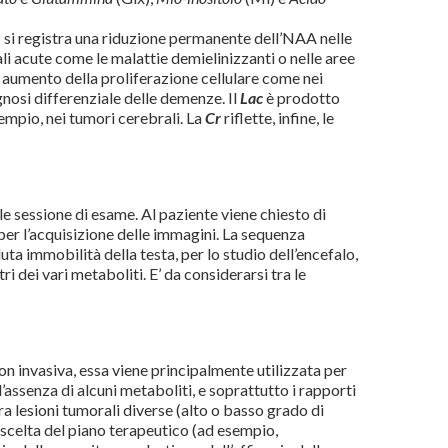
e; si registra una riduzione permanente dell’NAA nelle
li acute come le malattie demielinizzanti o nelle aree
un aumento della proliferazione cellulare come nei
iagnosi differenziale delle demenze. Il
Lac
è prodotto
sempio, nei tumori cerebrali. La
Cr
riflette, infine, le
 sessione di esame. Al paziente viene chiesto di
per l’acquisizione delle immagini. La sequenza
ta immobilità della testa, per lo studio dell’encefalo,
ri dei vari metaboliti. E’ da considerarsi tra le
n invasiva, essa viene principalmente utilizzata per
l’assenza di alcuni metaboliti, e soprattutto i rapporti
tra lesioni tumorali diverse (alto o basso grado di
scelta del piano terapeutico (ad esempio,