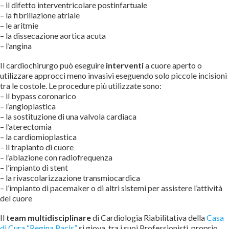
– il difetto interventricolare postinfartuale
– la fibrillazione atriale
– le aritmie
– la dissecazione aortica acuta
– l’angina
Il cardiochirurgo può eseguire
interventi
a cuore aperto o
utilizzare approcci meno invasivi eseguendo solo piccole incisioni
tra le costole. Le procedure più utilizzate sono:
– il bypass coronarico
– l’angioplastica
– la sostituzione di una valvola cardiaca
– l’aterectomia
– la cardiomioplastica
– il trapianto di cuore
– l’ablazione con radiofrequenza
– l’impianto di stent
– la rivascolarizzazione transmiocardica
– l’impianto di pacemaker o di altri sistemi per assistere l’attività
del cuore
Il
team multidisciplinare
di Cardiologia Riabilitativa della
Casa
di Cura “Regina Pacis”
si giova, tra i suoi Professionisti, proprio