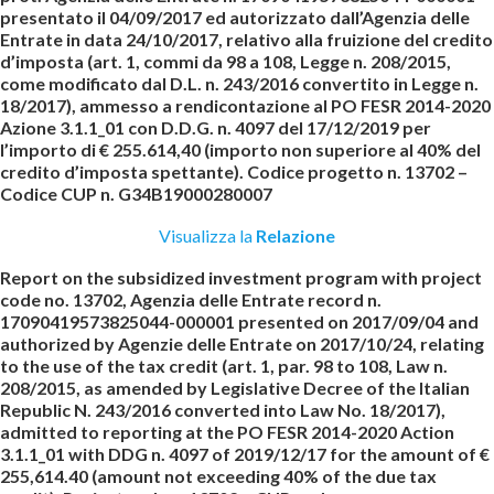
presentato il 04/09/2017 ed autorizzato dall’Agenzia delle
Entrate in data 24/10/2017, relativo alla fruizione del credito
d’imposta (art. 1, commi da 98 a 108, Legge n. 208/2015,
come modificato dal D.L. n. 243/2016 convertito in Legge n.
18/2017), ammesso a rendicontazione al PO FESR 2014-2020
Azione 3.1.1_01 con D.D.G. n. 4097 del 17/12/2019 per
l’importo di € 255.614,40 (importo non superiore al 40% del
credito d’imposta spettante).
Codice progetto n. 13702 –
Codice CUP n. G34B19000280007
Visualizza la
Relazione
Report on the subsidized investment program with project
code no. 13702, Agenzia delle Entrate record n.
17090419573825044-000001 presented on 2017/09/04 and
authorized by Agenzie delle Entrate on 2017/10/24, relating
to the use of the tax credit (art. 1, par. 98 to 108, Law n.
208/2015, as amended by Legislative Decree of the Italian
Republic N. 243/2016 converted into Law No. 18/2017),
admitted to reporting at the PO FESR 2014-2020 Action
3.1.1_01 with DDG n. 4097 of 2019/12/17 for the amount of €
255,614.40 (amount not exceeding 40% of the due tax