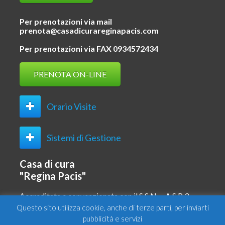
Per prenotazioni via mail
prenota@casadicurareginapacis.com
Per prenotazioni via FAX 0934572434
PRENOTA ON-LINE
Orario Visite
Sistemi di Gestione
Casa di cura
"Regina Pacis"
Accreditata e convenzionata con il S.S.N. – A.S.P. 2 –
CL
Questo sito utilizza cookie, anche di terze parti, per inviarti
pubblicità e servizi
SKEMA Iniziative Sanitarie Srl