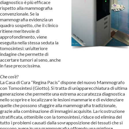
diagnostico è più efficace
rispetto alla mammografia
convenzionale. Se la
mammografia evidenzia un
quadro sospetto, che il clinico
ritiene meritevole di
approfondimento, viene
eseguita nella stessa seduta la
tomosintesi: un’ulteriore
indagine che permette di
accertare tumori al seno, anche
in fase precocissima.
Che cos’è?
La Casa di Cura “Regina Pacis” dispone del nuovo Mammografo
con Tomosintesi (Giotto). Si tratta di un’apparecchiatura di ultima
generazione che permette una estrema accuratezza diagnostica
nello scoprire e localizzare le lesioni mammarie e di evidenziare
quelle che possono sfuggire alla mammografia tradizionale,
grazie alla combinazione di immagini acquisite. La ricostruzione
stratificata, ottenibile con la tomosintesi, riduce od elimina del
tutto i problemi causati dalla sovrapposizione dei tessuti che si
possono avere in una mammografia offrendo una migliore