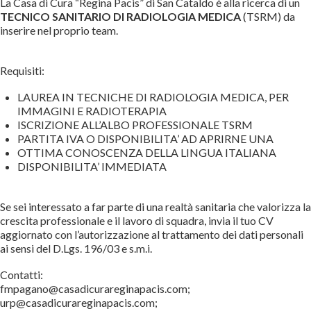
La Casa di Cura “Regina Pacis” di San Cataldo è alla ricerca di un
TECNICO SANITARIO DI RADIOLOGIA MEDICA
(TSRM) da
inserire nel proprio team.
Requisiti:
LAUREA IN TECNICHE DI RADIOLOGIA MEDICA, PER
IMMAGINI E RADIOTERAPIA
ISCRIZIONE ALL’ALBO PROFESSIONALE TSRM
PARTITA IVA O DISPONIBILITA’ AD APRIRNE UNA
OTTIMA CONOSCENZA DELLA LINGUA ITALIANA
DISPONIBILITA’ IMMEDIATA
Se sei interessato a far parte di una realtà sanitaria che valorizza la
crescita professionale e il lavoro di squadra, invia il tuo CV
aggiornato con l’autorizzazione al trattamento dei dati personali
ai sensi del D.Lgs. 196/03 e s.m.i.
Contatti:
fmpagano@casadicurareginapacis.com;
urp@casadicurareginapacis.com;