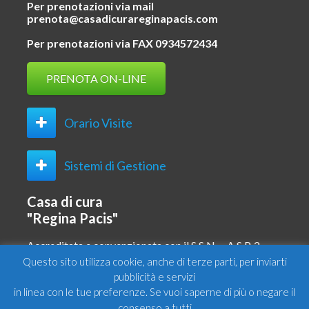
Per prenotazioni via mail
prenota@casadicurareginapacis.com
Per prenotazioni via FAX 0934572434
PRENOTA ON-LINE
Orario Visite
Sistemi di Gestione
Casa di cura
"Regina Pacis"
Accreditata e convenzionata con il S.S.N. – A.S.P. 2 –
CL
Questo sito utilizza cookie, anche di terze parti, per inviarti
pubblicità e servizi
SKEMA Iniziative Sanitarie Srl
in linea con le tue preferenze. Se vuoi saperne di più o negare il
Via Principe di Scalea 3/5
consenso a tutti